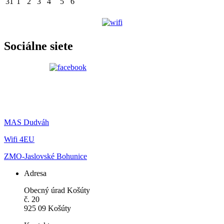
31
1
2
3
4
5
6
Sociálne siete
MAS Dudváh
Wifi 4EU
ZMO-Jaslovské Bohunice
Adresa
Obecný úrad Košúty
č. 20
925 09 Košúty