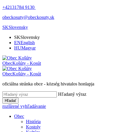
+42131784 9130
obeckosuty@obeckosuty.sk
SK
Slovensky
SK
Slovensky
EN
English
HU
Magyar
Obec
Košúty - Kosút
Obec
Košúty - Kosút
oficiálna stránka obce - község hivatalos honlapja
Hľadaný výraz
Hľadať
rozšírené vyhľadávanie
Obec
História
Kostoly