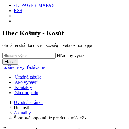
{L_PAGES_MAPA}
RSS
Obec Košúty - Kosút
oficiálna stránka obce - község hivatalos honlapja
Hľadaný výraz
Hľadať
rozšírené vyhľadávanie
Úradná tabuľa
Ako vybaviť
Kontakty
Zber odpadu
Úvodná stránka
Udalosti
Aktuality
Športové popoludnie pre deti a mládež -...