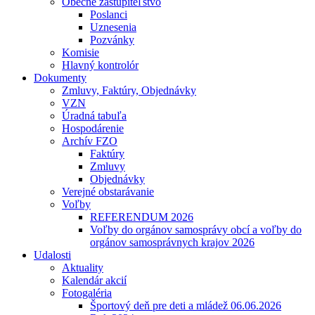
Obecné zastupiteľstvo
Poslanci
Uznesenia
Pozvánky
Komisie
Hlavný kontrolór
Dokumenty
Zmluvy, Faktúry, Objednávky
VZN
Úradná tabuľa
Hospodárenie
Archív FZO
Faktúry
Zmluvy
Objednávky
Verejné obstarávanie
Voľby
REFERENDUM 2026
Voľby do orgánov samosprávy obcí a voľby do
orgánov samosprávnych krajov 2026
Udalosti
Aktuality
Kalendár akcií
Fotogaléria
Športový deň pre deti a mládež 06.06.2026