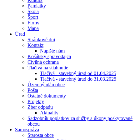
Kultúra
Pamiatky
Škola
Šport
Firmy
Mapa
Úrad
Stránkové dni
Kontakt
Napíšte nám
Košútsky spravodajca
Civilná ochrana
Tlačivá na stiahnutie
Tlačivá - stavebný úrad od 01.04.2025
Tlačivá - stavebný úrad do 31.03.2025
Územný plán obce
Pošta
Ostatné dokumenty
Projekty
Zber odpadu
Aktuality
Sadzobník poplatkov za služby a úkony poskytované
obcou
Samospráva
Starosta obce