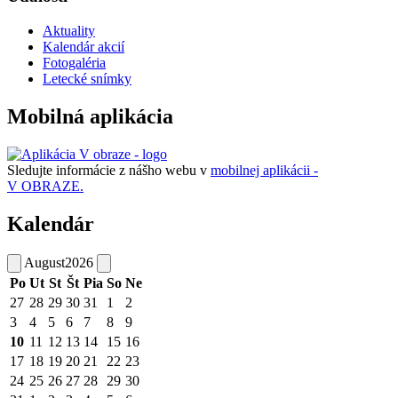
Aktuality
Kalendár akcií
Fotogaléria
Letecké snímky
Mobilná aplikácia
Sledujte informácie z nášho webu v
mobilnej aplikácii -
V OBRAZE.
Kalendár
August
2026
Po
Ut
St
Št
Pia
So
Ne
27
28
29
30
31
1
2
3
4
5
6
7
8
9
10
11
12
13
14
15
16
17
18
19
20
21
22
23
24
25
26
27
28
29
30