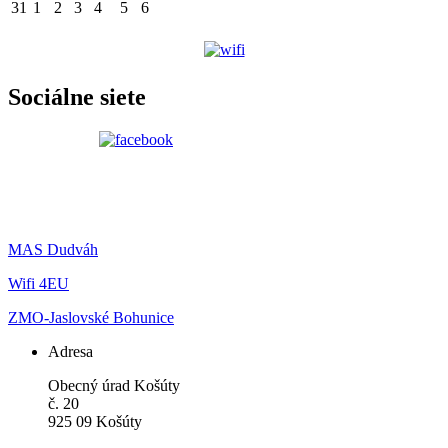
31
1
2
3
4
5
6
Sociálne siete
MAS Dudváh
Wifi 4EU
ZMO-Jaslovské Bohunice
Adresa
Obecný úrad Košúty
č. 20
925 09 Košúty