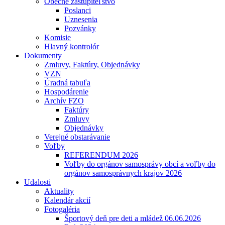
Obecné zastupiteľstvo
Poslanci
Uznesenia
Pozvánky
Komisie
Hlavný kontrolór
Dokumenty
Zmluvy, Faktúry, Objednávky
VZN
Úradná tabuľa
Hospodárenie
Archív FZO
Faktúry
Zmluvy
Objednávky
Verejné obstarávanie
Voľby
REFERENDUM 2026
Voľby do orgánov samosprávy obcí a voľby do
orgánov samosprávnych krajov 2026
Udalosti
Aktuality
Kalendár akcií
Fotogaléria
Športový deň pre deti a mládež 06.06.2026