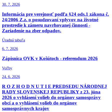
30. 7.
2026
Informácia pre verejnosť podľa §24 ods.1 zákona č.
24/2006 Z.z. o posudzovaní vplyvov na životné
prostredie k zámeru navrhovanej činnosti -
Zariadenie na zber odpadov.
Úradná tabuľa
6. 7.
2026
Zápisnica OVK v Košútoch - referendum 2026
Voľby
24. 6.
2026
R O Z H O D N U T I E PREDSEDU NÁRODNEJ
RADY SLOVENSKEJ REPUBLIKY z 23. júna
2026 o vyhlásení volieb do orgánov samosprávy
obcí a o vyhlásení volieb do orgánov
samosprávnych krajov