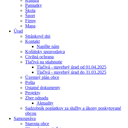
Kultúra
Pamiatky
Škola
Šport
Firmy
Mapa
Úrad
Stránkové dni
Kontakt
Napíšte nám
Košútsky spravodajca
Civilná ochrana
Tlačivá na stiahnutie
Tlačivá - stavebný úrad od 01.04.2025
Tlačivá - stavebný úrad do 31.03.2025
Územný plán obce
Pošta
Ostatné dokumenty
Projekty
Zber odpadu
Aktuality
Sadzobník poplatkov za služby a úkony poskytované
obcou
Samospráva
Starosta obce