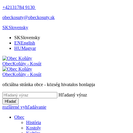
+42131784 9130
obeckosuty@obeckosuty.sk
SK
Slovensky
SK
Slovensky
EN
English
HU
Magyar
Obec
Košúty - Kosút
Obec
Košúty - Kosút
oficiálna stránka obce - község hivatalos honlapja
Hľadaný výraz
Hľadať
rozšírené vyhľadávanie
Obec
História
Kostoly