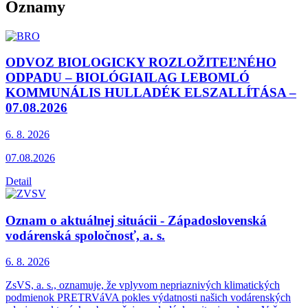
Oznamy
ODVOZ BIOLOGICKY ROZLOŽITEĽNÉHO
ODPADU – BIOLÓGIAILAG LEBOMLÓ
KOMMUNÁLIS HULLADÉK ELSZALLÍTÁSA –
07.08.2026
6. 8.
2026
07.08.2026
Detail
Oznam o aktuálnej situácii - Západoslovenská
vodárenská spoločnosť, a. s.
6. 8.
2026
ZsVS, a. s., oznamuje, že vplyvom nepriaznivých klimatických
podmienok PRETRVáVA pokles výdatnosti našich vodárenských