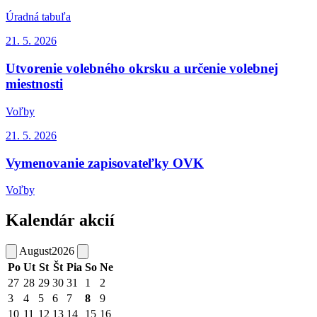
Úradná tabuľa
21. 5.
2026
Utvorenie volebného okrsku a určenie volebnej
miestnosti
Voľby
21. 5.
2026
Vymenovanie zapisovateľky OVK
Voľby
Kalendár akcií
August
2026
Po
Ut
St
Št
Pia
So
Ne
27
28
29
30
31
1
2
3
4
5
6
7
8
9
10
11
12
13
14
15
16