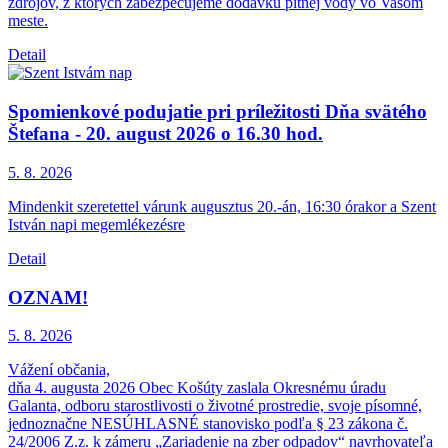
zdrojov, z ktorých zabezpečujeme dodávku pitnej vody vo Vašom
meste.
Detail
Spomienkové podujatie pri príležitosti Dňa svätého
Štefana - 20. august 2026 o 16.30 hod.
5. 8.
2026
Mindenkit szeretettel várunk augusztus 20.-án, 16:30 órakor a Szent
István napi megemlékezésre
Detail
OZNAM!
5. 8.
2026
Vážení občania,
dňa 4. augusta 2026 Obec Košúty zaslala Okresnému úradu
Galanta, odboru starostlivosti o životné prostredie, svoje písomné,
jednoznačne NESÚHLASNÉ stanovisko podľa § 23 zákona č.
24/2006 Z.z. k zámeru „Zariadenie na zber odpadov“ navrhovateľa