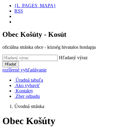
{L_PAGES_MAPA}
RSS
Obec Košúty - Kosút
oficiálna stránka obce - község hivatalos honlapja
Hľadaný výraz
Hľadať
rozšírené vyhľadávanie
Úradná tabuľa
Ako vybaviť
Kontakty
Zber odpadu
Úvodná stránka
Obec Košúty