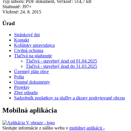
Typ súboru: PDF dokument, Veľkosť: 514,7 kB
Stiahnuté: 397×
Vložené:
24. 8. 2015
Úrad
Stránkové dni
Kontakt
Košútsky spravodajca
Civilná ochrana
Tlačivá na stiahnutie
Tlačivá - stavebný úrad od 01.04.2025
Tlačivá - stavebný úrad do 31.03.2025
Územný plán obce
Pošta
Ostatné dokumenty
Projekty
Zber odpadu
Sadzobník poplatkov za služby a úkony poskytované obcou
Mobilná aplikácia
Sledujte informácie z nášho webu v
mobilnej aplikácii -