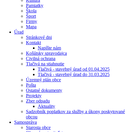
Kultúra
Pamiatky
Škola
Šport
Firmy
Mapa
Úrad
Stránkové dni
Kontakt
Napíšte nám
Košútsky spravodajca
Civilná ochrana
Tlačivá na stiahnutie
Tlačivá - stavebný úrad od 01.04.2025
Tlačivá - stavebný úrad do 31.03.2025
Územný plán obce
Pošta
Ostatné dokumenty
Projekty
Zber odpadu
Aktuality
Sadzobník poplatkov za služby a úkony poskytované
obcou
Samospráva
Starosta obce