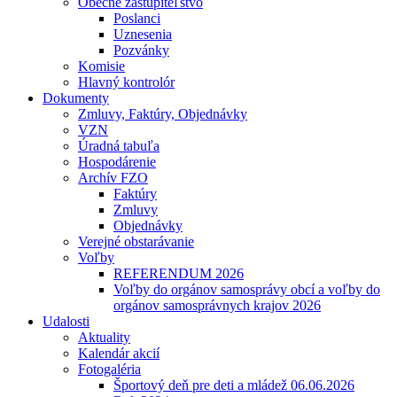
Obecné zastupiteľstvo
Poslanci
Uznesenia
Pozvánky
Komisie
Hlavný kontrolór
Dokumenty
Zmluvy, Faktúry, Objednávky
VZN
Úradná tabuľa
Hospodárenie
Archív FZO
Faktúry
Zmluvy
Objednávky
Verejné obstarávanie
Voľby
REFERENDUM 2026
Voľby do orgánov samosprávy obcí a voľby do
orgánov samosprávnych krajov 2026
Udalosti
Aktuality
Kalendár akcií
Fotogaléria
Športový deň pre deti a mládež 06.06.2026