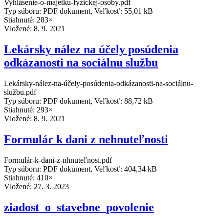
Vyhlásenie-o-majetku-fyzickej-osoby.pdf
Typ súboru: PDF dokument, Veľkosť: 55,01 kB
Stiahnuté: 283×
Vložené:
8. 9. 2021
Lekársky nález na účely posúdenia
odkázanosti na sociálnu službu
Lekársky-nález-na-účely-posúdenia-odkázanosti-na-sociálnu-
službu.pdf
Typ súboru: PDF dokument, Veľkosť: 88,72 kB
Stiahnuté: 293×
Vložené:
8. 9. 2021
Formulár k dani z nehnuteľnosti
Formulár-k-dani-z-nhnuteľnosi.pdf
Typ súboru: PDF dokument, Veľkosť: 404,34 kB
Stiahnuté: 410×
Vložené:
27. 3. 2023
ziadost_o_stavebne_povolenie