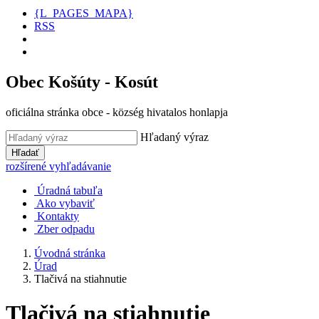
{L_PAGES_MAPA}
RSS
Obec Košúty - Kosút
oficiálna stránka obce - község hivatalos honlapja
Hľadaný výraz
Hľadať
rozšírené vyhľadávanie
Úradná tabuľa
Ako vybaviť
Kontakty
Zber odpadu
Úvodná stránka
Úrad
Tlačivá na stiahnutie
Tlačivá na stiahnutie