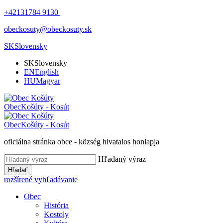
+42131784 9130
obeckosuty@obeckosuty.sk
SK
Slovensky
SK
Slovensky
EN
English
HU
Magyar
Obec
Košúty - Kosút
Obec
Košúty - Kosút
oficiálna stránka obce - község hivatalos honlapja
Hľadaný výraz
Hľadať
rozšírené vyhľadávanie
Obec
História
Kostoly