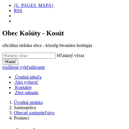
{L_PAGES_MAPA}
RSS
Obec Košúty - Kosút
oficiálna stránka obce - község hivatalos honlapja
Hľadaný výraz
Hľadať
rozšírené vyhľadávanie
Úradná tabuľa
Ako vybaviť
Kontakty
Zber odpadu
Úvodná stránka
Samospráva
Obecné zastupiteľstvo
Poslanci