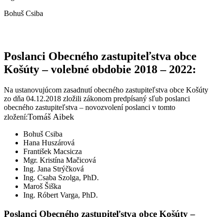
Bohuš Csiba
Poslanci Obecného zastupiteľstva obce
Košúty – volebné obdobie 2018 – 2022:
Na ustanovujúcom zasadnutí obecného zastupiteľstva obce Košúty
zo dňa 04.12.2018 zložili zákonom predpísaný sľub poslanci
obecného zastupiteľstva – novozvolení poslanci v tomto
Tomáš Aibek
zložení:
Bohuš Csiba
Hana Huszárová
František Macsicza
Mgr. Kristína Mačicová
Ing. Jana Strýčková
Ing. Csaba Szolga, PhD.
Maroš Šiška
Ing. Róbert Varga, PhD.
Poslanci Obecného zastupiteľstva obce Košúty –