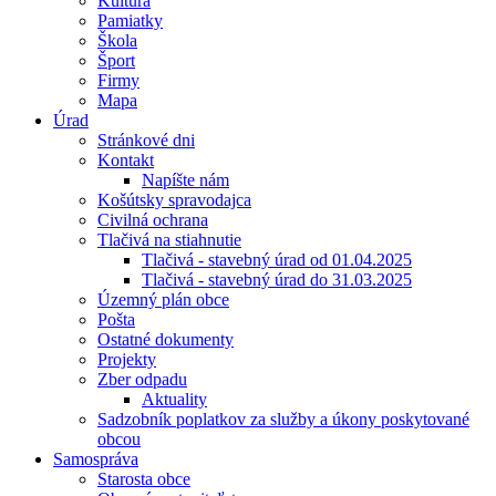
Kultúra
Pamiatky
Škola
Šport
Firmy
Mapa
Úrad
Stránkové dni
Kontakt
Napíšte nám
Košútsky spravodajca
Civilná ochrana
Tlačivá na stiahnutie
Tlačivá - stavebný úrad od 01.04.2025
Tlačivá - stavebný úrad do 31.03.2025
Územný plán obce
Pošta
Ostatné dokumenty
Projekty
Zber odpadu
Aktuality
Sadzobník poplatkov za služby a úkony poskytované
obcou
Samospráva
Starosta obce