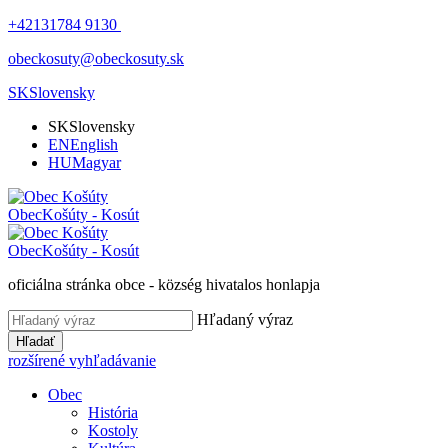
+42131784 9130
obeckosuty@obeckosuty.sk
SK
Slovensky
SK
Slovensky
EN
English
HU
Magyar
Obec
Košúty - Kosút
Obec
Košúty - Kosút
oficiálna stránka obce - község hivatalos honlapja
Hľadaný výraz
Hľadať
rozšírené vyhľadávanie
Obec
História
Kostoly