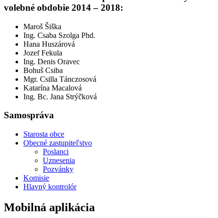
volebné obdobie 2014 – 2018:
Maroš Šiška
Ing. Csaba Szolga Phd.
Hana Huszárová
Jozef Fekula
Ing. Denis Oravec
Bohuš Csiba
Mgr. Csilla Tánczosová
Katarína Macalová
Ing. Bc. Jana Strýčková
Samospráva
Starosta obce
Obecné zastupiteľstvo
Poslanci
Uznesenia
Pozvánky
Komisie
Hlavný kontrolór
Mobilná aplikácia