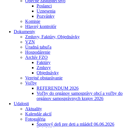
Obecné zastupiteľstvo
Poslanci
Uznesenia
Pozvánky
Komisie
Hlavný kontrolór
Dokumenty
Zmluvy, Faktúry, Objednávky
VZN
Úradná tabuľa
Hospodárenie
Archív FZO
Faktúry
Zmluvy
Objednávky
Verejné obstarávanie
Voľby
REFERENDUM 2026
Voľby do orgánov samosprávy obcí a voľby do
orgánov samosprávnych krajov 2026
Udalosti
Aktuality
Kalendár akcií
Fotogaléria
Športový deň pre deti a mládež 06.06.2026