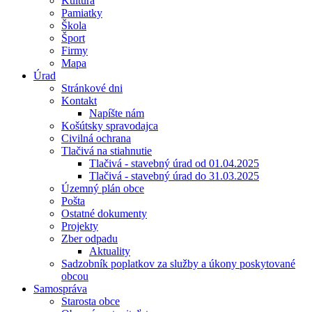
Kultúra
Pamiatky
Škola
Šport
Firmy
Mapa
Úrad
Stránkové dni
Kontakt
Napíšte nám
Košútsky spravodajca
Civilná ochrana
Tlačivá na stiahnutie
Tlačivá - stavebný úrad od 01.04.2025
Tlačivá - stavebný úrad do 31.03.2025
Územný plán obce
Pošta
Ostatné dokumenty
Projekty
Zber odpadu
Aktuality
Sadzobník poplatkov za služby a úkony poskytované
obcou
Samospráva
Starosta obce