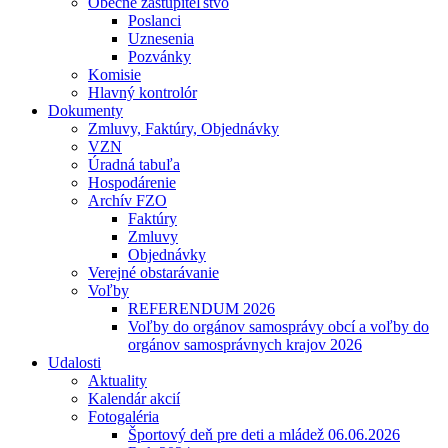
Obecné zastupiteľstvo
Poslanci
Uznesenia
Pozvánky
Komisie
Hlavný kontrolór
Dokumenty
Zmluvy, Faktúry, Objednávky
VZN
Úradná tabuľa
Hospodárenie
Archív FZO
Faktúry
Zmluvy
Objednávky
Verejné obstarávanie
Voľby
REFERENDUM 2026
Voľby do orgánov samosprávy obcí a voľby do
orgánov samosprávnych krajov 2026
Udalosti
Aktuality
Kalendár akcií
Fotogaléria
Športový deň pre deti a mládež 06.06.2026