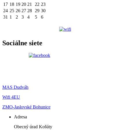
17
18
19
20
21
22
23
24
25
26
27
28
29
30
31
1
2
3
4
5
6
Sociálne siete
MAS Dudváh
Wifi 4EU
ZMO-Jaslovské Bohunice
Adresa
Obecný úrad Košúty