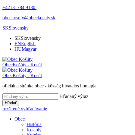
+42131784 9130
obeckosuty@obeckosuty.sk
SK
Slovensky
SK
Slovensky
EN
English
HU
Magyar
Obec
Košúty - Kosút
Obec
Košúty - Kosút
oficiálna stránka obce - község hivatalos honlapja
Hľadaný výraz
Hľadať
rozšírené vyhľadávanie
Obec
História
Kostoly