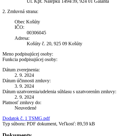
Ul. Kpt. Nálepku 1494/39, 924 01 Galanta
2. Zmluvná strana:
Obec Košúty
IČO:
00306045
Adresa:
Košúty č. 20, 925 09 Košúty
Meno podpisujúcej osoby:
Funkcia podpisujúcej osoby:
Dátum zverejnenia:
2. 9. 2024
Dátum účinnosti zmluvy:
3. 9. 2024
Dátum uzatvorenia/udelenia súhlasu s uzatvorením zmluvy:
2. 9. 2024
Platnosť zmluvy do:
Neuvedené
Dodatok č. 1 TSMG.pdf
Typ súboru: PDF dokument, Veľkosť: 89,59 kB
Dokumenty