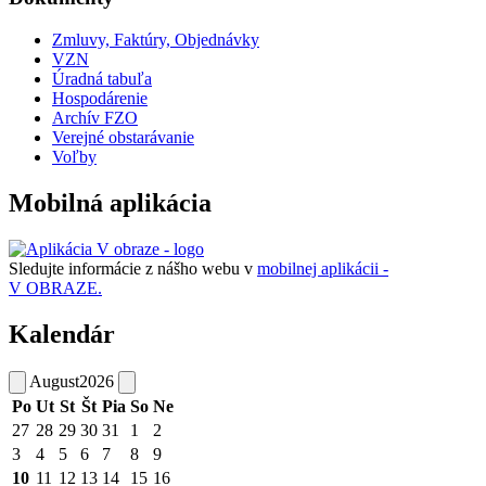
Zmluvy, Faktúry, Objednávky
VZN
Úradná tabuľa
Hospodárenie
Archív FZO
Verejné obstarávanie
Voľby
Mobilná aplikácia
Sledujte informácie z nášho webu v
mobilnej aplikácii -
V OBRAZE.
Kalendár
August
2026
Po
Ut
St
Št
Pia
So
Ne
27
28
29
30
31
1
2
3
4
5
6
7
8
9
10
11
12
13
14
15
16