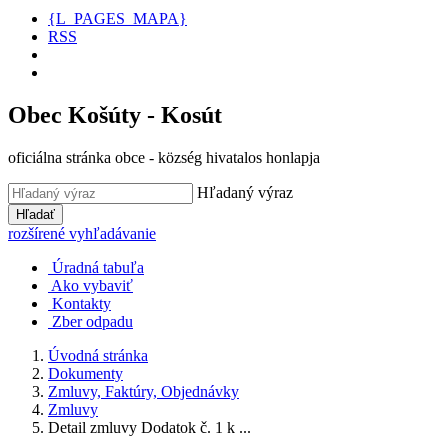
{L_PAGES_MAPA}
RSS
Obec Košúty - Kosút
oficiálna stránka obce - község hivatalos honlapja
Hľadaný výraz
Hľadať
rozšírené vyhľadávanie
Úradná tabuľa
Ako vybaviť
Kontakty
Zber odpadu
Úvodná stránka
Dokumenty
Zmluvy, Faktúry, Objednávky
Zmluvy
Detail zmluvy Dodatok č. 1 k ...