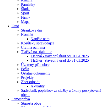
Kultúra
Pamiatky
Škola
Šport
Firmy
Mapa
Úrad
Stránkové dni
Kontakt
Napíšte nám
Košútsky spravodajca
Civilná ochrana
Tlačivá na stiahnutie
Tlačivá - stavebný úrad od 01.04.2025
Tlačivá - stavebný úrad do 31.03.2025
Územný plán obce
Pošta
Ostatné dokumenty
Projekty
Zber odpadu
Aktuality
Sadzobník poplatkov za služby a úkony poskytované
obcou
Samospráva
Starosta obce