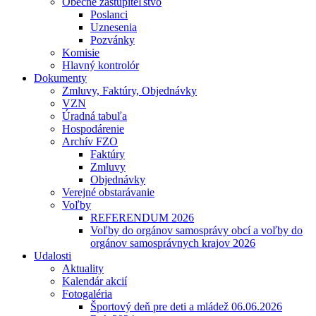
Obecné zastupiteľstvo
Poslanci
Uznesenia
Pozvánky
Komisie
Hlavný kontrolór
Dokumenty
Zmluvy, Faktúry, Objednávky
VZN
Úradná tabuľa
Hospodárenie
Archív FZO
Faktúry
Zmluvy
Objednávky
Verejné obstarávanie
Voľby
REFERENDUM 2026
Voľby do orgánov samosprávy obcí a voľby do
orgánov samosprávnych krajov 2026
Udalosti
Aktuality
Kalendár akcií
Fotogaléria
Športový deň pre deti a mládež 06.06.2026