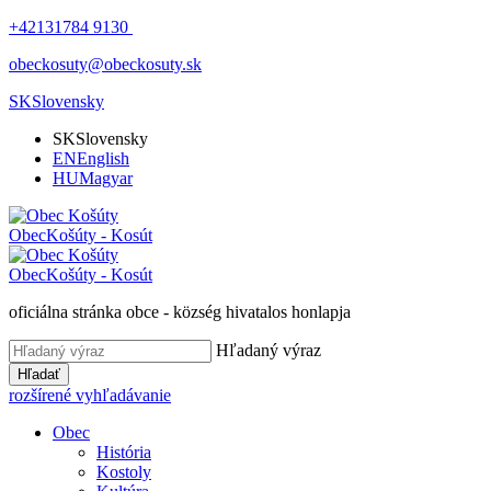
+42131784 9130
obeckosuty@obeckosuty.sk
SK
Slovensky
SK
Slovensky
EN
English
HU
Magyar
Obec
Košúty - Kosút
Obec
Košúty - Kosút
oficiálna stránka obce - község hivatalos honlapja
Hľadaný výraz
Hľadať
rozšírené vyhľadávanie
Obec
História
Kostoly