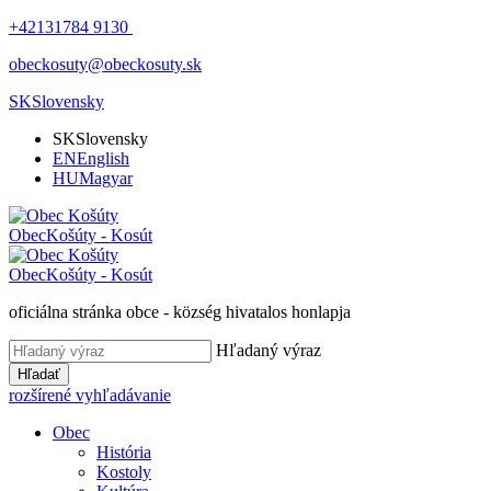
+42131784 9130
obeckosuty@obeckosuty.sk
SK
Slovensky
SK
Slovensky
EN
English
HU
Magyar
Obec
Košúty - Kosút
Obec
Košúty - Kosút
oficiálna stránka obce - község hivatalos honlapja
Hľadaný výraz
Hľadať
rozšírené vyhľadávanie
Obec
História
Kostoly