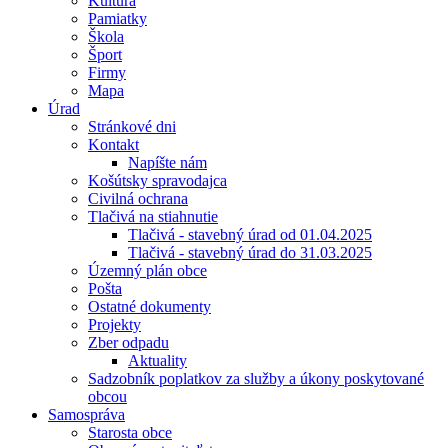
Kultúra
Pamiatky
Škola
Šport
Firmy
Mapa
Úrad
Stránkové dni
Kontakt
Napíšte nám
Košútsky spravodajca
Civilná ochrana
Tlačivá na stiahnutie
Tlačivá - stavebný úrad od 01.04.2025
Tlačivá - stavebný úrad do 31.03.2025
Územný plán obce
Pošta
Ostatné dokumenty
Projekty
Zber odpadu
Aktuality
Sadzobník poplatkov za služby a úkony poskytované
obcou
Samospráva
Starosta obce