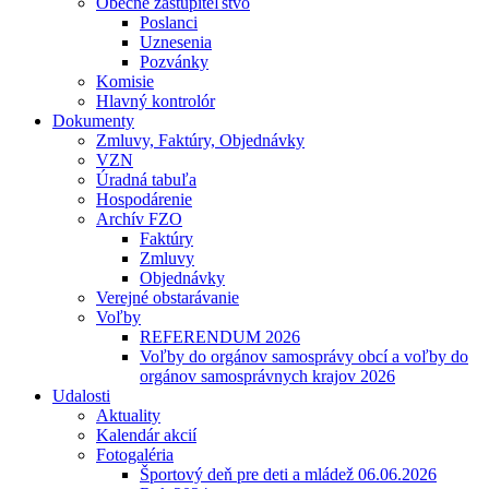
Obecné zastupiteľstvo
Poslanci
Uznesenia
Pozvánky
Komisie
Hlavný kontrolór
Dokumenty
Zmluvy, Faktúry, Objednávky
VZN
Úradná tabuľa
Hospodárenie
Archív FZO
Faktúry
Zmluvy
Objednávky
Verejné obstarávanie
Voľby
REFERENDUM 2026
Voľby do orgánov samosprávy obcí a voľby do
orgánov samosprávnych krajov 2026
Udalosti
Aktuality
Kalendár akcií
Fotogaléria
Športový deň pre deti a mládež 06.06.2026