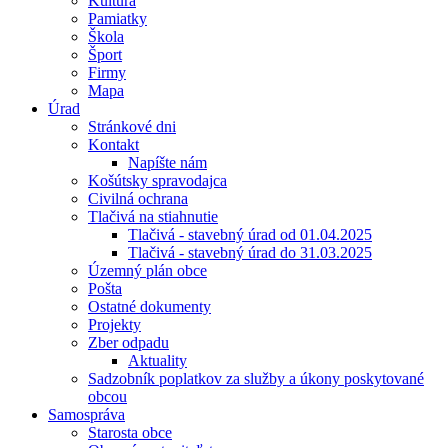
Kultúra
Pamiatky
Škola
Šport
Firmy
Mapa
Úrad
Stránkové dni
Kontakt
Napíšte nám
Košútsky spravodajca
Civilná ochrana
Tlačivá na stiahnutie
Tlačivá - stavebný úrad od 01.04.2025
Tlačivá - stavebný úrad do 31.03.2025
Územný plán obce
Pošta
Ostatné dokumenty
Projekty
Zber odpadu
Aktuality
Sadzobník poplatkov za služby a úkony poskytované
obcou
Samospráva
Starosta obce