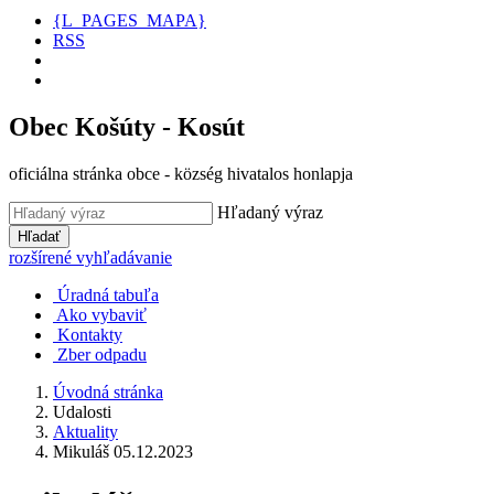
{L_PAGES_MAPA}
RSS
Obec Košúty - Kosút
oficiálna stránka obce - község hivatalos honlapja
Hľadaný výraz
Hľadať
rozšírené vyhľadávanie
Úradná tabuľa
Ako vybaviť
Kontakty
Zber odpadu
Úvodná stránka
Udalosti
Aktuality
Mikuláš 05.12.2023