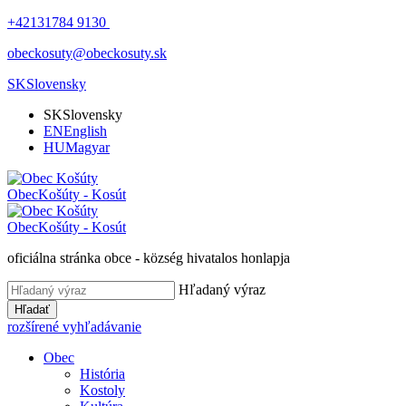
+42131784 9130
obeckosuty@obeckosuty.sk
SK
Slovensky
SK
Slovensky
EN
English
HU
Magyar
Obec
Košúty - Kosút
Obec
Košúty - Kosút
oficiálna stránka obce - község hivatalos honlapja
Hľadaný výraz
Hľadať
rozšírené vyhľadávanie
Obec
História
Kostoly