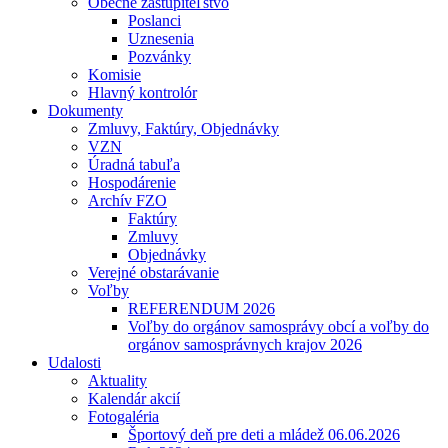
Obecné zastupiteľstvo
Poslanci
Uznesenia
Pozvánky
Komisie
Hlavný kontrolór
Dokumenty
Zmluvy, Faktúry, Objednávky
VZN
Úradná tabuľa
Hospodárenie
Archív FZO
Faktúry
Zmluvy
Objednávky
Verejné obstarávanie
Voľby
REFERENDUM 2026
Voľby do orgánov samosprávy obcí a voľby do
orgánov samosprávnych krajov 2026
Udalosti
Aktuality
Kalendár akcií
Fotogaléria
Športový deň pre deti a mládež 06.06.2026