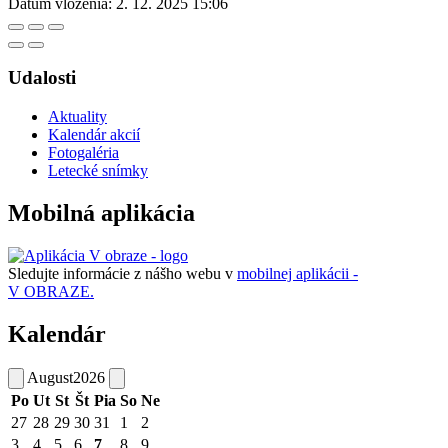
Dátum vloženia:
2. 12. 2025 15:06
Udalosti
Aktuality
Kalendár akcií
Fotogaléria
Letecké snímky
Mobilná aplikácia
Sledujte informácie z nášho webu v
mobilnej aplikácii -
V OBRAZE.
Kalendár
August
2026
Po
Ut
St
Št
Pia
So
Ne
27
28
29
30
31
1
2
3
4
5
6
7
8
9