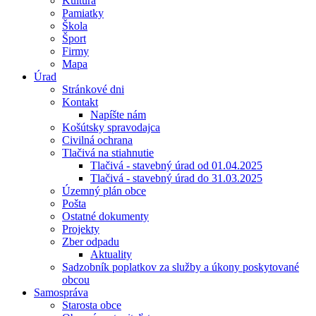
Kultúra
Pamiatky
Škola
Šport
Firmy
Mapa
Úrad
Stránkové dni
Kontakt
Napíšte nám
Košútsky spravodajca
Civilná ochrana
Tlačivá na stiahnutie
Tlačivá - stavebný úrad od 01.04.2025
Tlačivá - stavebný úrad do 31.03.2025
Územný plán obce
Pošta
Ostatné dokumenty
Projekty
Zber odpadu
Aktuality
Sadzobník poplatkov za služby a úkony poskytované
obcou
Samospráva
Starosta obce