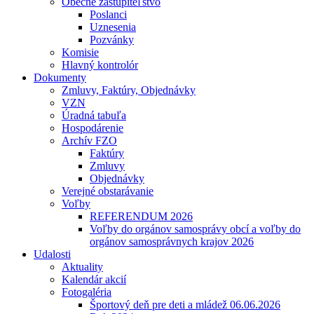
Obecné zastupiteľstvo
Poslanci
Uznesenia
Pozvánky
Komisie
Hlavný kontrolór
Dokumenty
Zmluvy, Faktúry, Objednávky
VZN
Úradná tabuľa
Hospodárenie
Archív FZO
Faktúry
Zmluvy
Objednávky
Verejné obstarávanie
Voľby
REFERENDUM 2026
Voľby do orgánov samosprávy obcí a voľby do
orgánov samosprávnych krajov 2026
Udalosti
Aktuality
Kalendár akcií
Fotogaléria
Športový deň pre deti a mládež 06.06.2026