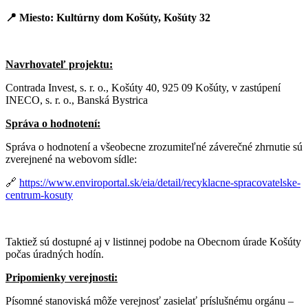
📍
Miesto: Kultúrny dom Košúty, Košúty 32
Navrhovateľ projektu:
Contrada Invest, s. r. o., Košúty 40, 925 09 Košúty, v zastúpení
INECO, s. r. o., Banská Bystrica
Správa o hodnotení:
Správa o hodnotení a všeobecne zrozumiteľné záverečné zhrnutie sú
zverejnené na webovom sídle:
🔗
https://www.enviroportal.sk/eia/detail/recyklacne-spracovatelske-
centrum-kosuty
Taktiež sú dostupné aj v listinnej podobe na Obecnom úrade Košúty
počas úradných hodín.
Pripomienky verejnosti:
Písomné stanoviská môže verejnosť zasielať príslušnému orgánu –