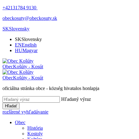
+42131784 9130
obeckosuty@obeckosuty.sk
SK
Slovensky
SK
Slovensky
EN
English
HU
Magyar
Obec
Košúty - Kosút
Obec
Košúty - Kosút
oficiálna stránka obce - község hivatalos honlapja
Hľadaný výraz
Hľadať
rozšírené vyhľadávanie
Obec
História
Kostoly