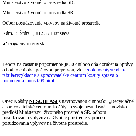
Ministerstvu životného prostredia SR:
Ministerstvo životného prostredia SR
Odbor posudzovania vplyvov na životné prostredie
Nám. Ľ. Štúra 1, 812 35 Bratislava
📧 eia@enviro.gov.sk
Lehota na zaslanie pripomienok je 30 dní odo dňa doručenia Správy
o hodnotení obci poštovou prepravou, viď.:
/dokumenty/uradna-
tabula/recyklacne-a-spracovatelske-centrum-kosuty-sprava-o-
hodnoteni-cinnosti-99.html
Obec Košúty
NESÚHLASÍ
s navrhovanou činnosťou „Recyklačné
a spracovateľské centrum Košúty“ a svoje nesúhlasné stanovisko
predloží Ministerstvu životného prostredia SR, odboru
posudzovania vplyvov na životné prostredie v procese
posudzovania vplyvov na životné prostredie.