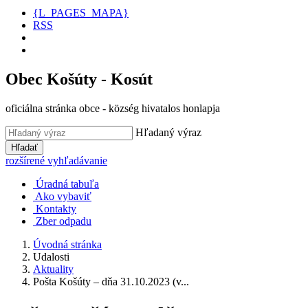
{L_PAGES_MAPA}
RSS
Obec Košúty - Kosút
oficiálna stránka obce - község hivatalos honlapja
Hľadaný výraz
Hľadať
rozšírené vyhľadávanie
Úradná tabuľa
Ako vybaviť
Kontakty
Zber odpadu
Úvodná stránka
Udalosti
Aktuality
Pošta Košúty – dňa 31.10.2023 (v...