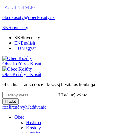
+42131784 9130
obeckosuty@obeckosuty.sk
SK
Slovensky
SK
Slovensky
EN
English
HU
Magyar
Obec
Košúty - Kosút
Obec
Košúty - Kosút
oficiálna stránka obce - község hivatalos honlapja
Hľadaný výraz
Hľadať
rozšírené vyhľadávanie
Obec
História
Kostoly