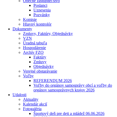
Obecné zastupiteľstvo
Poslanci
Uznesenia
Pozvánky
Komisie
Hlavný kontrolór
Dokumenty
Zmluvy, Faktúry, Objednávky
VZN
Úradná tabuľa
Hospodárenie
Archív FZO
Faktúry
Zmluvy
Objednávky
Verejné obstarávanie
Voľby
REFERENDUM 2026
Voľby do orgánov samosprávy obcí a voľby do
orgánov samosprávnych krajov 2026
Udalosti
Aktuality
Kalendár akcií
Fotogaléria
Športový deň pre deti a mládež 06.06.2026