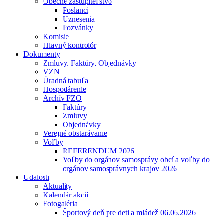
Obecné zastupiteľstvo
Poslanci
Uznesenia
Pozvánky
Komisie
Hlavný kontrolór
Dokumenty
Zmluvy, Faktúry, Objednávky
VZN
Úradná tabuľa
Hospodárenie
Archív FZO
Faktúry
Zmluvy
Objednávky
Verejné obstarávanie
Voľby
REFERENDUM 2026
Voľby do orgánov samosprávy obcí a voľby do
orgánov samosprávnych krajov 2026
Udalosti
Aktuality
Kalendár akcií
Fotogaléria
Športový deň pre deti a mládež 06.06.2026