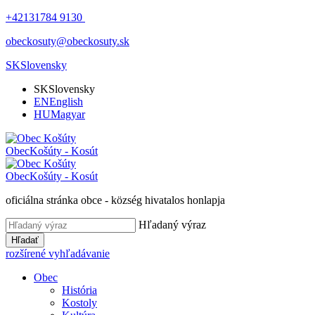
+42131784 9130
obeckosuty@obeckosuty.sk
SK
Slovensky
SK
Slovensky
EN
English
HU
Magyar
Obec
Košúty - Kosút
Obec
Košúty - Kosút
oficiálna stránka obce - község hivatalos honlapja
Hľadaný výraz
Hľadať
rozšírené vyhľadávanie
Obec
História
Kostoly