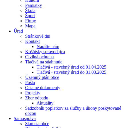
Kultúra
Pamiatky
Škola
Šport
Firmy
Mapa
Úrad
Stránkové dni
Kontakt
Napíšte nám
Košútsky spravodajca
Civilná ochrana
Tlačivá na stiahnutie
Tlačivá - stavebný úrad od 01.04.2025
Tlačivá - stavebný úrad do 31.03.2025
Územný plán obce
Pošta
Ostatné dokumenty
Projekty
Zber odpadu
Aktuality
Sadzobník poplatkov za služby a úkony poskytované
obcou
Samospráva
Starosta obce