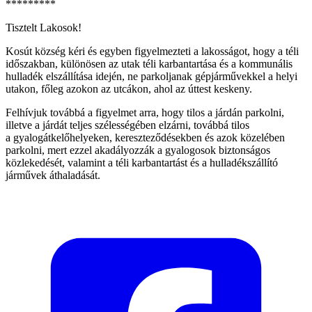
*********
Tisztelt Lakosok!
Kosút község kéri és egyben figyelmezteti a lakosságot, hogy a téli
időszakban, különösen az utak téli karbantartása és a kommunális
hulladék elszállítása idején, ne parkoljanak gépjárművekkel a helyi
utakon, főleg azokon az utcákon, ahol az úttest keskeny.
Felhívjuk továbbá a figyelmet arra, hogy tilos a járdán parkolni,
illetve a járdát teljes szélességében elzárni, továbbá tilos
a gyalogátkelőhelyeken, kereszteződésekben és azok közelében
parkolni, mert ezzel akadályozzák a gyalogosok biztonságos
közlekedését, valamint a téli karbantartást és a hulladékszállító
járművek áthaladását.