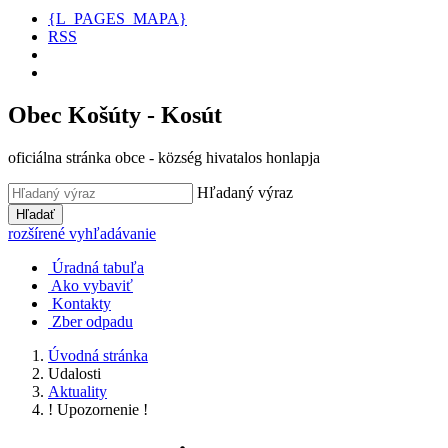
{L_PAGES_MAPA}
RSS
Obec Košúty - Kosút
oficiálna stránka obce - község hivatalos honlapja
Hľadaný výraz
Hľadať
rozšírené vyhľadávanie
Úradná tabuľa
Ako vybaviť
Kontakty
Zber odpadu
Úvodná stránka
Udalosti
Aktuality
! Upozornenie !