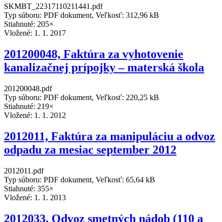
SKMBT_22317110211441.pdf
Typ súboru: PDF dokument, Veľkosť: 312,96 kB
Stiahnuté: 205×
Vložené:
1. 1. 2017
201200048, Faktúra za vyhotovenie
kanalizačnej prípojky – materská škola
201200048.pdf
Typ súboru: PDF dokument, Veľkosť: 220,25 kB
Stiahnuté: 219×
Vložené:
1. 1. 2012
2012011, Faktúra za manipuláciu a odvoz
odpadu za mesiac september 2012
2012011.pdf
Typ súboru: PDF dokument, Veľkosť: 65,64 kB
Stiahnuté: 355×
Vložené:
1. 1. 2013
2012033, Odvoz smetných nádob (110 a