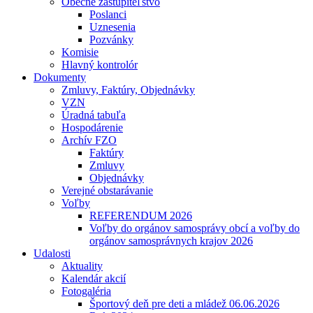
Obecné zastupiteľstvo
Poslanci
Uznesenia
Pozvánky
Komisie
Hlavný kontrolór
Dokumenty
Zmluvy, Faktúry, Objednávky
VZN
Úradná tabuľa
Hospodárenie
Archív FZO
Faktúry
Zmluvy
Objednávky
Verejné obstarávanie
Voľby
REFERENDUM 2026
Voľby do orgánov samosprávy obcí a voľby do
orgánov samosprávnych krajov 2026
Udalosti
Aktuality
Kalendár akcií
Fotogaléria
Športový deň pre deti a mládež 06.06.2026