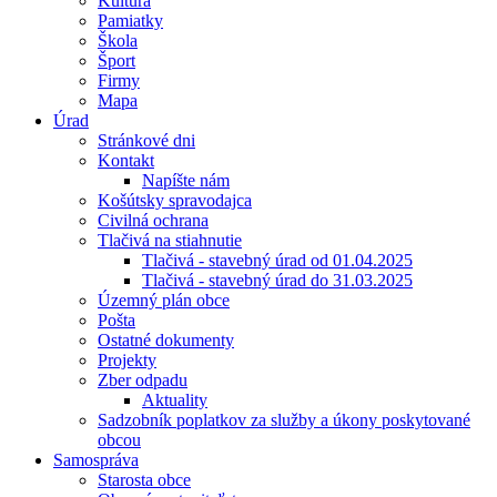
Kultúra
Pamiatky
Škola
Šport
Firmy
Mapa
Úrad
Stránkové dni
Kontakt
Napíšte nám
Košútsky spravodajca
Civilná ochrana
Tlačivá na stiahnutie
Tlačivá - stavebný úrad od 01.04.2025
Tlačivá - stavebný úrad do 31.03.2025
Územný plán obce
Pošta
Ostatné dokumenty
Projekty
Zber odpadu
Aktuality
Sadzobník poplatkov za služby a úkony poskytované
obcou
Samospráva
Starosta obce