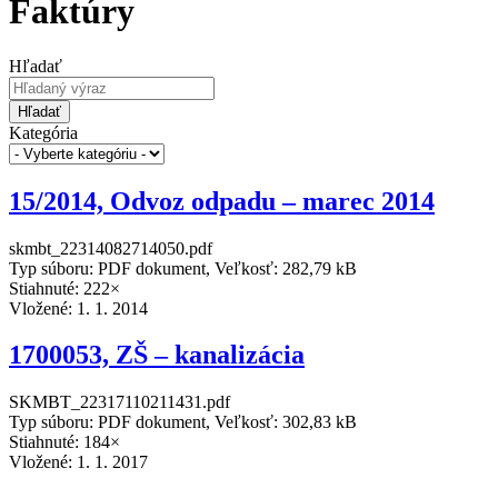
Faktúry
Hľadať
Hľadať
Kategória
15/2014, Odvoz odpadu – marec 2014
skmbt_22314082714050.pdf
Typ súboru: PDF dokument, Veľkosť: 282,79 kB
Stiahnuté: 222×
Vložené:
1. 1. 2014
1700053, ZŠ – kanalizácia
SKMBT_22317110211431.pdf
Typ súboru: PDF dokument, Veľkosť: 302,83 kB
Stiahnuté: 184×
Vložené:
1. 1. 2017