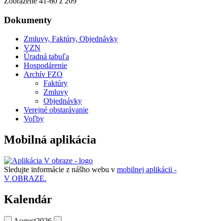
Zobrazené
41
-
60
z 209
Dokumenty
Zmluvy, Faktúry, Objednávky
VZN
Úradná tabuľa
Hospodárenie
Archív FZO
Faktúry
Zmluvy
Objednávky
Verejné obstarávanie
Voľby
Mobilná aplikácia
Sledujte informácie z nášho webu v
mobilnej aplikácii -
V OBRAZE.
Kalendár
August
2026