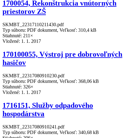
1700054, Rekonštrukcia vnútorných
priestorov ZŠ
SKMBT_22317110211430.pdf
Typ súboru: PDF dokument, Veľkosť: 310,4 kB
Stiahnuté: 211×
Vložené:
1. 1. 2017
170100055, Výstroj pre dobrovoľných
hasičov
SKMBT_22317080910230.pdf
Typ súboru: PDF dokument, Veľkosť: 368,06 kB
Stiahnuté: 326×
Vložené:
1. 1. 2017
1716151, Služby odpadového
hospodárstva
SKMBT_22317080910241.pdf
Typ súboru: PDF dokument, Veľkosť: 340,68 kB
Stiahnuté: 206×