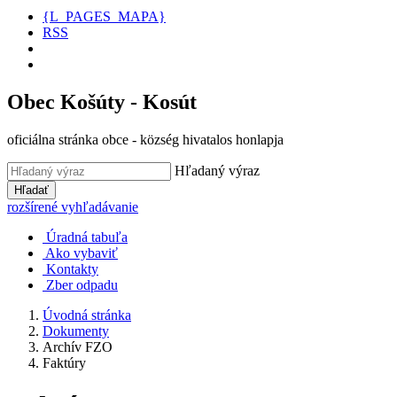
{L_PAGES_MAPA}
RSS
Obec Košúty - Kosút
oficiálna stránka obce - község hivatalos honlapja
Hľadaný výraz
Hľadať
rozšírené vyhľadávanie
Úradná tabuľa
Ako vybaviť
Kontakty
Zber odpadu
Úvodná stránka
Dokumenty
Archív FZO
Faktúry