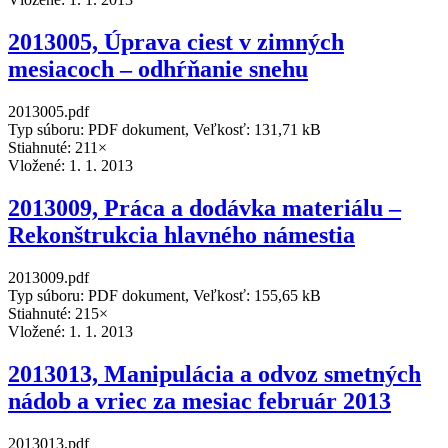
2013005, Úprava ciest v zimných
mesiacoch – odhŕňanie snehu
2013005.pdf
Typ súboru: PDF dokument, Veľkosť: 131,71 kB
Stiahnuté: 211×
Vložené:
1. 1. 2013
2013009, Práca a dodávka materiálu –
Rekonštrukcia hlavného námestia
2013009.pdf
Typ súboru: PDF dokument, Veľkosť: 155,65 kB
Stiahnuté: 215×
Vložené:
1. 1. 2013
2013013, Manipulácia a odvoz smetných
nádob a vriec za mesiac február 2013
2013013.pdf