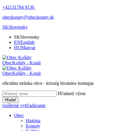
+42131784 9130
obeckosuty@obeckosuty.sk
SK
Slovensky
SK
Slovensky
EN
English
HU
Magyar
Obec
Košúty - Kosút
Obec
Košúty - Kosút
oficiálna stránka obce - község hivatalos honlapja
Hľadaný výraz
Hľadať
rozšírené vyhľadávanie
Obec
História
Kostoly