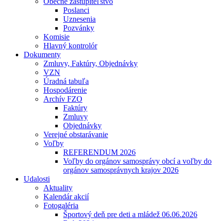
Obecné zastupiteľstvo
Poslanci
Uznesenia
Pozvánky
Komisie
Hlavný kontrolór
Dokumenty
Zmluvy, Faktúry, Objednávky
VZN
Úradná tabuľa
Hospodárenie
Archív FZO
Faktúry
Zmluvy
Objednávky
Verejné obstarávanie
Voľby
REFERENDUM 2026
Voľby do orgánov samosprávy obcí a voľby do
orgánov samosprávnych krajov 2026
Udalosti
Aktuality
Kalendár akcií
Fotogaléria
Športový deň pre deti a mládež 06.06.2026