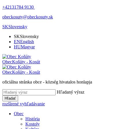
+42131784 9130
obeckosuty@obeckosuty.sk
SK
Slovensky
SK
Slovensky
EN
English
HU
Magyar
Obec
Košúty - Kosút
Obec
Košúty - Kosút
oficiálna stránka obce - község hivatalos honlapja
Hľadaný výraz
Hľadať
rozšírené vyhľadávanie
Obec
História
Kostoly