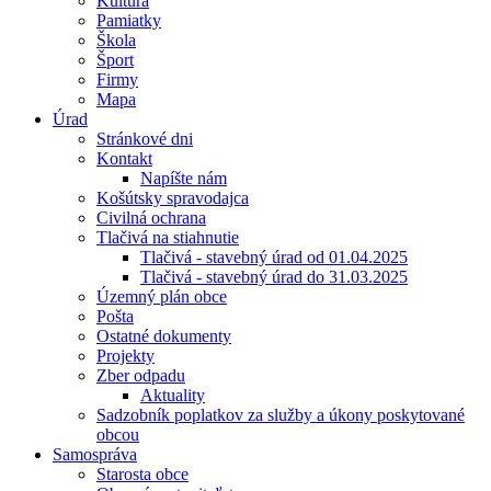
Kultúra
Pamiatky
Škola
Šport
Firmy
Mapa
Úrad
Stránkové dni
Kontakt
Napíšte nám
Košútsky spravodajca
Civilná ochrana
Tlačivá na stiahnutie
Tlačivá - stavebný úrad od 01.04.2025
Tlačivá - stavebný úrad do 31.03.2025
Územný plán obce
Pošta
Ostatné dokumenty
Projekty
Zber odpadu
Aktuality
Sadzobník poplatkov za služby a úkony poskytované
obcou
Samospráva
Starosta obce