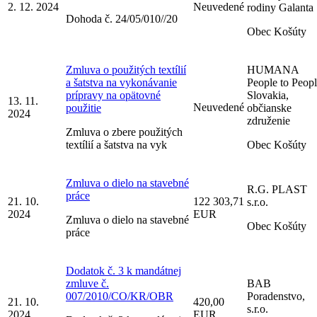
2. 12. 2024
Neuvedené
rodiny Galanta
Dohoda č. 24/05/010//20
Obec Košúty
Zmluva o použitých textílií
HUMANA
a šatstva na vykonávanie
People to Peop
prípravy na opätovné
Slovakia,
13. 11.
Neuvedené
použitie
občianske
2024
združenie
Zmluva o zbere použitých
textílií a šatstva na vyk
Obec Košúty
Zmluva o dielo na stavebné
R.G. PLAST
práce
21. 10.
122 303,71
s.r.o.
2024
EUR
Zmluva o dielo na stavebné
Obec Košúty
práce
Dodatok č. 3 k mandátnej
zmluve č.
BAB
007/2010/CO/KR/OBR
Poradenstvo,
21. 10.
420,00
s.r.o.
2024
EUR