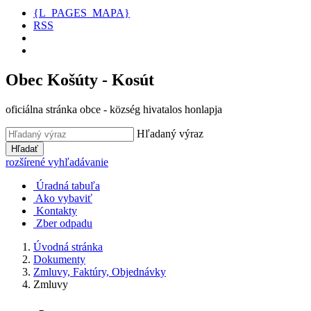
{L_PAGES_MAPA}
RSS
Obec Košúty - Kosút
oficiálna stránka obce - község hivatalos honlapja
Hľadaný výraz
Hľadať
rozšírené vyhľadávanie
Úradná tabuľa
Ako vybaviť
Kontakty
Zber odpadu
Úvodná stránka
Dokumenty
Zmluvy, Faktúry, Objednávky
Zmluvy