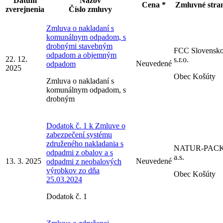
Dátum
Názov
Cena *
Zmluvné stra
zverejnenia
Číslo zmluvy
Zmluva o nakladaní s
komunálnym odpadom, s
drobnými stavebným
FCC Slovensko
odpadom a objemným
22. 12.
s.r.o.
Neuvedené
odpadom
2025
Obec Košúty
Zmluva o nakladaní s
komunálnym odpadom, s
drobným
Dodatok č. 1 k Zmluve o
zabezpečení systému
združeného nakladania s
NATUR-PACK
odpadmi z obalov a s
a.s.
13. 3. 2025
Neuvedené
odpadmi z neobalových
výrobkov zo dňa
Obec Košúty
25.03.2024
Dodatok č. 1