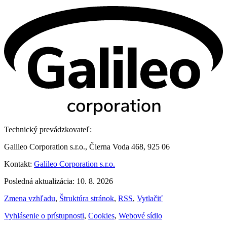
Technický prevádzkovateľ:
Galileo Corporation s.r.o., Čierna Voda 468, 925 06
Kontakt:
Galileo Corporation s.r.o.
Posledná aktualizácia: 10. 8. 2026
Zmena vzhľadu
,
Štruktúra stránok
,
RSS
,
Vytlačiť
Vyhlásenie o prístupnosti
,
Cookies
,
Webové sídlo