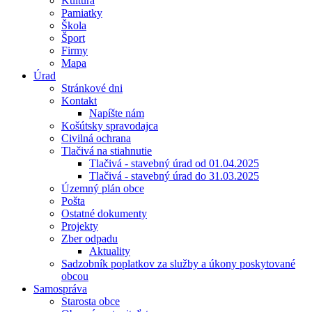
Kultúra
Pamiatky
Škola
Šport
Firmy
Mapa
Úrad
Stránkové dni
Kontakt
Napíšte nám
Košútsky spravodajca
Civilná ochrana
Tlačivá na stiahnutie
Tlačivá - stavebný úrad od 01.04.2025
Tlačivá - stavebný úrad do 31.03.2025
Územný plán obce
Pošta
Ostatné dokumenty
Projekty
Zber odpadu
Aktuality
Sadzobník poplatkov za služby a úkony poskytované
obcou
Samospráva
Starosta obce