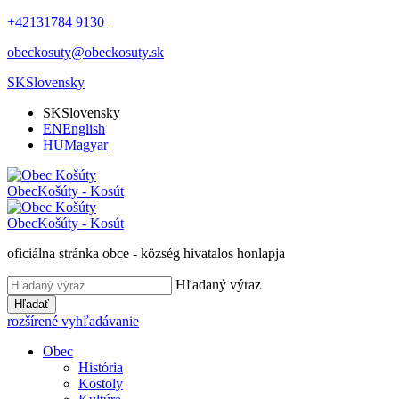
+42131784 9130
obeckosuty@obeckosuty.sk
SK
Slovensky
SK
Slovensky
EN
English
HU
Magyar
Obec
Košúty - Kosút
Obec
Košúty - Kosút
oficiálna stránka obce - község hivatalos honlapja
Hľadaný výraz
Hľadať
rozšírené vyhľadávanie
Obec
História
Kostoly