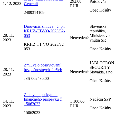
292,68
Poisťovňa
1. 12. 2023
Generali
EUR
Obec Košúty
2409314109
Darovacia zmluva - č. p.:
Slovenská
KRHZ-TT-VO-2023/32-
republika,
28. 11.
053
Ministerstvo
Neuvedené
2023
vnútra SR
KRHZ-TT-VO-2023/32-
053
Obec Košúty
JABLOTRON
Zmluva o poskytovaní
SECURITY
28. 11.
bezpečnostných služieb
Neuvedené
Slovakia, s.r.o.
2023
JSS-002486.00
Obec Košúty
Zmluva o poskytnutí
finančného príspevku č.
Nadácia SPP
14. 11.
1 100,00
15062023
2023
EUR
Obec Košúty
15062023