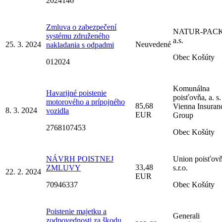
2024146
Zmluva o zabezpečení
NATUR-PACK
systému združeného
a.s.
25. 3. 2024
Neuvedené
nakladania s odpadmi
Obec Košúty
012024
Komunálna
Havarijné poistenie
poisťovňa, a. s.
motorového a prípojného
85,68
Vienna Insuran
8. 3. 2024
vozidla
EUR
Group
2768107453
Obec Košúty
NÁVRH POISTNEJ
Union poisťovň
33,48
ZMLUVY
s.r.o.
22. 2. 2024
EUR
70946337
Obec Košúty
Poistenie majetku a
Generali
zodpovednosti za škodu