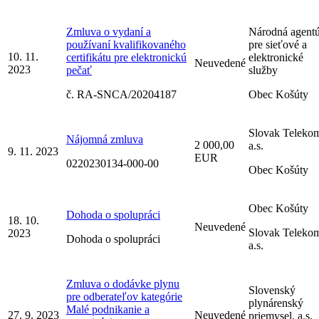
Zmluva o vydaní a
Národná agentú
používaní kvalifikovaného
pre sieťové a
10. 11.
certifikátu pre elektronickú
elektronické
Neuvedené
2023
pečať
služby
č. RA-SNCA/20204187
Obec Košúty
Slovak Teleko
Nájomná zmluva
2 000,00
a.s.
9. 11. 2023
EUR
0220230134-000-00
Obec Košúty
Obec Košúty
Dohoda o spolupráci
18. 10.
Neuvedené
Slovak Teleko
2023
Dohoda o spolupráci
a.s.
Zmluva o dodávke plynu
Slovenský
pre odberateľov kategórie
plynárenský
Malé podnikanie a
27. 9. 2023
Neuvedené
priemysel, a.s.