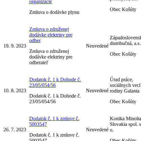
organizácie
Obec Košúty
Zmluva o dodávke plynu
Zmluva o združenej
dodávke elektriny pre
Západoslovens
odber
distribučná, a.s.
19. 9. 2023
Neuvedené
Zmluva o združenej
Obec Košúty
dodávke elektriny pre
odberateľ
Dodatok č. 1 k Dohode č.
Úrad práce,
23/05/054/56
sociálnych vecí
10. 8. 2023
Neuvedené
rodiny Galanta
Dodatok č. 1 k Dohode č.
23/05/054/56
Obec Košúty
Dodatok č. 1 k zmluve č.
Konika Minolt
5003547
Slovakia spol. s
26. 7. 2023
Neuvedené
o.
Dodatok č. 1 k zmluve č.
5003547
Obec Košúty