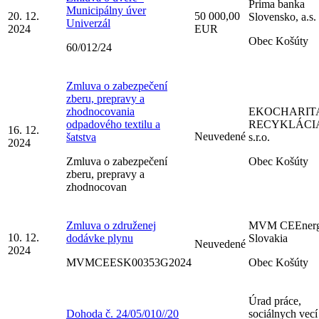
Prima banka
Municipálny úver
20. 12.
50 000,00
Slovensko, a.s.
Univerzál
2024
EUR
Obec Košúty
60/012/24
Zmluva o zabezpečení
zberu, prepravy a
zhodnocovania
EKOCHARIT
odpadového textilu a
RECYKLÁCI
16. 12.
Neuvedené
šatstva
s.r.o.
2024
Zmluva o zabezpečení
Obec Košúty
zberu, prepravy a
zhodnocovan
Zmluva o združenej
MVM CEEner
10. 12.
dodávke plynu
Slovakia
Neuvedené
2024
MVMCEESK00353G2024
Obec Košúty
Úrad práce,
Dohoda č. 24/05/010//20
sociálnych vecí