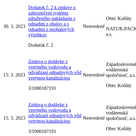
Dodatok č. 2 k zmluve o
zabezpečení systému
združeného nakladania s
Obec Košúty
odpadmi z obalov a s
30. 3. 2023
Neuvedené
NATUR-PACK
odpadmi z neobalových
a.s.
výrobkov
Dodatok č. 2
Zmluva o dodávke z
Západoslovens
verejného vodovodu a
vodárenská
odvádzaní odpadových vôd
15. 3. 2023
Neuvedené
spoločnosť, a.s.
verejnou kanalizáciou
Obec Košúty
3/1000187191
Zmluva o dodávke z
Západoslovens
verejného vodovodu a
vodárenská
odvádzaní odpadových vôd
15. 3. 2023
Neuvedené
spoločnosť, a.s.
verejnou kanalizáciou
Obec Košúty
3/1000187191