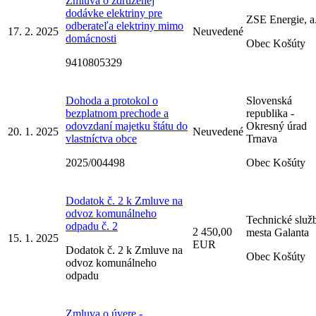
Zmluva o združenej
dodávke elektriny pre
ZSE Energie, a.
odberateľa elektriny mimo
17. 2. 2025
Neuvedené
domácnosti
Obec Košúty
9410805329
Dohoda a protokol o
Slovenská
bezplatnom prechode a
republika -
odovzdaní majetku štátu do
Okresný úrad
20. 1. 2025
Neuvedené
vlastníctva obce
Trnava
2025/004498
Obec Košúty
Dodatok č. 2 k Zmluve na
odvoz komunálneho
Technické služ
odpadu č. 2
2 450,00
mesta Galanta
15. 1. 2025
EUR
Dodatok č. 2 k Zmluve na
Obec Košúty
odvoz komunálneho
odpadu
Zmluva o úvere -