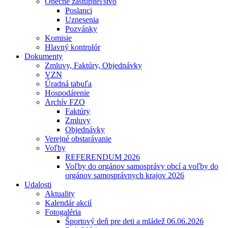
Obecné zastupiteľstvo
Poslanci
Uznesenia
Pozvánky
Komisie
Hlavný kontrolór
Dokumenty
Zmluvy, Faktúry, Objednávky
VZN
Úradná tabuľa
Hospodárenie
Archív FZO
Faktúry
Zmluvy
Objednávky
Verejné obstarávanie
Voľby
REFERENDUM 2026
Voľby do orgánov samosprávy obcí a voľby do
orgánov samosprávnych krajov 2026
Udalosti
Aktuality
Kalendár akcií
Fotogaléria
Športový deň pre deti a mládež 06.06.2026