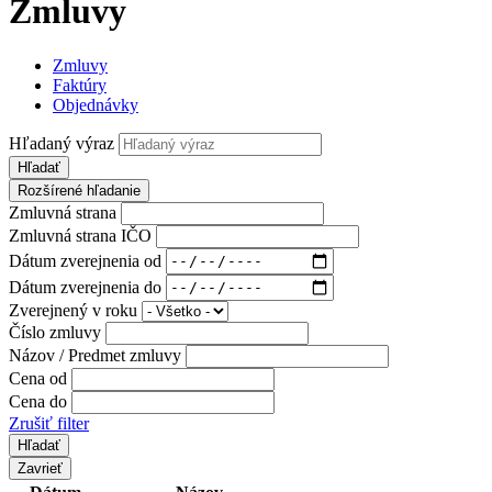
Zmluvy
Zmluvy
Faktúry
Objednávky
Hľadaný výraz
Hľadať
Rozšírené hľadanie
Zmluvná strana
Zmluvná strana IČO
Dátum zverejnenia od
Dátum zverejnenia do
Zverejnený v roku
Číslo zmluvy
Názov / Predmet zmluvy
Cena od
Cena do
Zrušiť filter
Zavrieť