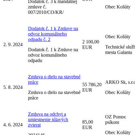
Dodatok č. 3 k mandátnej
zmluve č.
Obec Košúty
007/2010/CO/KR/
Dodatok č. 1 k Zmluve na
odvoz komunálneho
Obec Košúty
odpadu č. 2
2 100,00
2. 9. 2024
Technické služ
EUR
Dodatok č. 1 k Zmluve na
mesta Galanta
odvoz komunálneho
odpadu
Zmluva o dielo na stavebné
práce
ARKO Sk, s.r.o
55 786,20
5. 8. 2024
EUR
Zmluva o dielo na stavebné
Obec Košúty
práce
Zmluva na odchyt a
OZ Pomoc
umiestnenie túlavých
85,00
psíkom
4. 6. 2024
zvierat
EUR
Obec Košúty