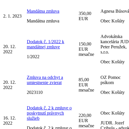
Mandátna zmluva
Agnesa Búsov
350,00
2. 1. 2023
EUR
Mandátna zmluva
Obec Košúty
Advokátska
Dodatok č. 1/2022 k
kancelária JUD
150,00
20. 12.
mandátnej zmluve
Peter Peružek,
EUR
2022
s.r.o.
mesačne
1/2022
Obec Košúty
Zmluva na odchyt a
OZ Pomoc
85,00
20. 12.
umiestnenie zvierat
psíkom
EUR
2022
mesačne
2023110
Obec Košúty
Dodatok č. 2 k zmluve o
poskytnutí právnych
Obec Košúty
220,00
16. 12.
služieb
EUR
JUDR. Jozef
2022
mesačne
Dodatok č. 2 k zmluve o
Czibula - advok