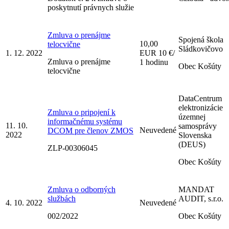
poskytnutí právnych služie
Zmluva o prenájme
Spojená škola
10,00
telocvične
Sládkovičovo
1. 12. 2022
EUR 10 €/
Zmluva o prenájme
1 hodinu
Obec Košúty
telocvične
DataCentrum
elektronizácie
Zmluva o pripojení k
územnej
informačnému systému
11. 10.
samosprávy
Neuvedené
DCOM pre členov ZMOS
2022
Slovenska
(DEUS)
ZLP-00306045
Obec Košúty
Zmluva o odborných
MANDAT
službách
AUDIT, s.r.o.
4. 10. 2022
Neuvedené
002/2022
Obec Košúty