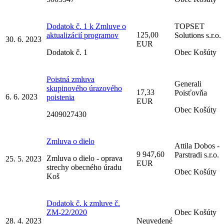
Dodatok č. 1 k Zmluve o
TOPSET
125,00
aktualizácií programov
Solutions s.r.o.
30. 6. 2023
EUR
Dodatok č. 1
Obec Košúty
Poistná zmluva
Generali
skupinového úrazového
17,33
Poisťovňa
6. 6. 2023
poistenia
EUR
Obec Košúty
2409027430
Zmluva o dielo
Attila Dobos -
9 947,60
Parstradi s.r.o.
Zmluva o dielo - oprava
25. 5. 2023
EUR
strechy obecného úradu
Obec Košúty
Koš
Dodatok č. k zmluve č.
ZM-22/2020
Obec Košúty
28. 4. 2023
Neuvedené