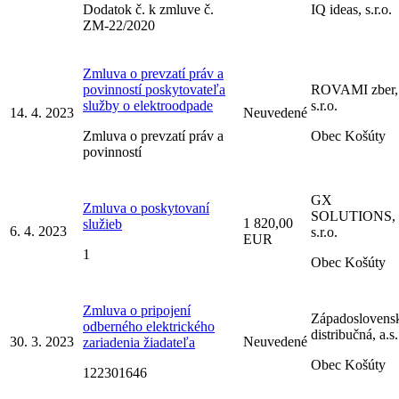
Dodatok č. k zmluve č.
IQ ideas, s.r.o.
ZM-22/2020
Zmluva o prevzatí práv a
povinností poskytovateľa
ROVAMI zber,
služby o elektroodpade
s.r.o.
14. 4. 2023
Neuvedené
Zmluva o prevzatí práv a
Obec Košúty
povinností
GX
Zmluva o poskytovaní
SOLUTIONS,
1 820,00
služieb
6. 4. 2023
s.r.o.
EUR
1
Obec Košúty
Zmluva o pripojení
Západoslovens
odberného elektrického
distribučná, a.s.
30. 3. 2023
Neuvedené
zariadenia žiadateľa
Obec Košúty
122301646